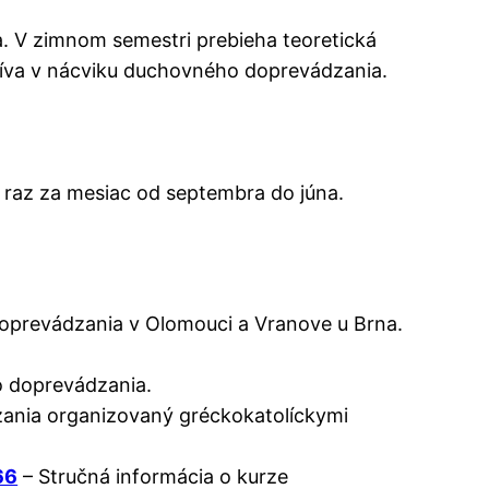
a. V zimnom semestri prebieha teoretická
číva v nácviku duchovného doprevádzania.
í raz za mesiac od septembra do júna.
oprevádzania v Olomouci a Vranove u Brna.
o doprevádzania.
ania organizovaný gréckokatolíckymi
66
– Stručná informácia o kurze