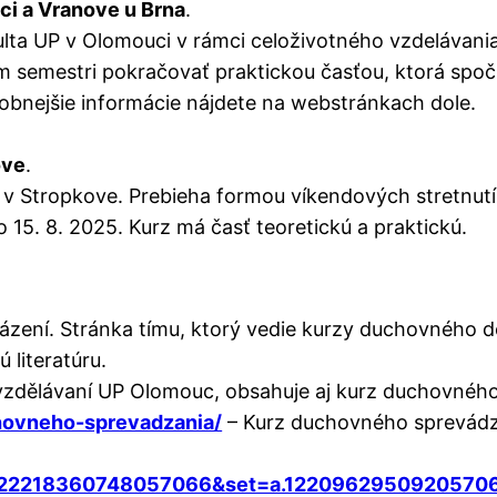
i a Vranove u Brna
.
lta UP v Olomouci v rámci celoživotného vzdelávani
om semestri pokračovať praktickou časťou, ktorá spo
obnejšie informácie nájdete na webstránkach dole.
ove
.
i v Stropkove. Prebieha formou víkendových stretnut
o 15. 8. 2025. Kurz má časť teoretickú a praktickú.
zení. Stránka tímu, ktorý vedie kurzy duchovného d
 literatúru.
 vzdělávaní UP Olomouc, obsahuje aj kurz duchovnéh
chovneho-sprevadzania/
– Kurz duchovného sprevádz
d=122218360748057066&set=a.1220962950920570