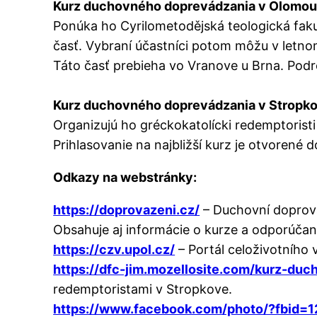
Kurz duchovného doprevádzania v Olomouc
Ponúka ho Cyrilometodějská teologická faku
časť. Vybraní účastníci potom môžu v letn
Táto časť prebieha vo Vranove u Brna. Podr
Kurz duchovného doprevádzania v Stropk
Organizujú ho gréckokatolícki redemptorist
Prihlasovanie na najbližší kurz je otvorené d
Odkazy na webstránky:
https://doprovazeni.cz/
– Duchovní doprová
Obsahuje aj informácie o kurze a odporúčanú
https://czv.upol.cz/
– Portál celoživotního
https://dfc-jim.mozellosite.com/kurz-du
redemptoristami v Stropkove.
https://www.facebook.com/photo/?fbi